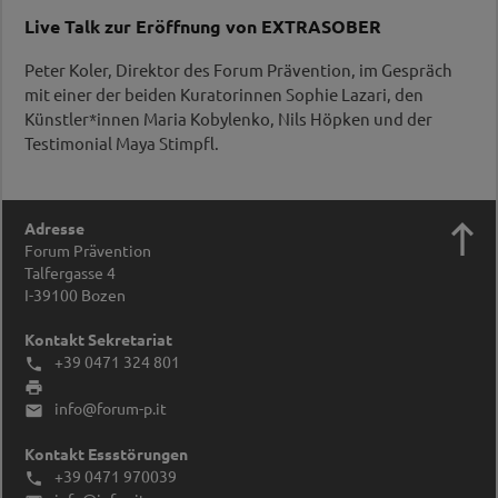
Live Talk zur Eröffnung von EXTRASOBER
Peter Koler, Direktor des Forum Prävention, im Gespräch
mit einer der beiden Kuratorinnen Sophie Lazari, den
Künstler*innen Maria Kobylenko, Nils Höpken und der
Testimonial Maya Stimpfl.

Adresse
Forum Prävention
Talfergasse 4
I-39100
Bozen
Kontakt Sekretariat
+39 0471 324 801


info@forum-p.it

Kontakt Essstörungen
+39 0471 970039
