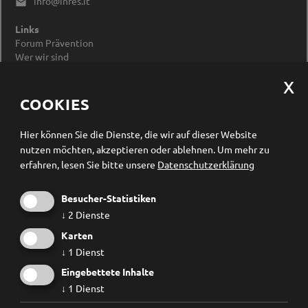
info@infes.it

Links
Forum Prävention
Wer wir sind
Impressum
Datenschutzerklärung
Cookieeinstellungen ändern
COOKIES
Newsletter Anmeldung
Hier können Sie die Dienste, die wir auf dieser Website
nutzen möchten, akzeptieren oder ablehnen.
Um mehr zu
erfahren, lesen Sie bitte unsere
Datenschutzerklärung
Besucher-Statistiken
↓
2
Dienste
Karten
↓
1
Dienst
Eingebettete Inhalte
↓
1
Dienst
Ich habe die
Datenschutzbestimmungen
gelesen und