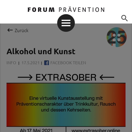


Zurück
Alkohol und Kunst
INFO
17.5.2021
FACEBOOK TEILEN