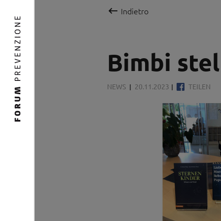

Indietro
Bimbi stel
NEWS
20.11.2023
TEILEN