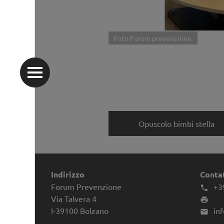
Foto Forum prevenzione
Opuscolo bimbi stella
Indirizzo
Conta
Forum Prevenzione
+3

Via Talvera 4

I-39100
Bolzano
in
