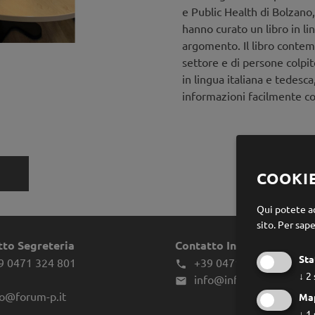
e Public Health di Bolzan
hanno curato un libro in l
argomento. Il libro contemp
settore e di persone colpit
in lingua italiana e tedesca,
informazioni facilmente c
COOKI
Qui potete ac
sito.
Per sape
tto Segreteria
Contatto Infes
Sta
9 0471 324 801
+39 0471 970039

↓
2
info@infes.it

fo@forum-p.it
Ma
↓
1