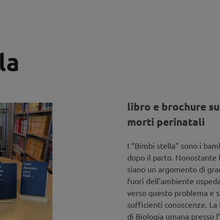
la
libro e brochure su
morti perinatali
I “Bimbi stella” sono i ba
dopo il parto. Nonostante 
siano un argomento di gran
fuori dell’ambiente ospeda
verso questo problema e sp
sufficienti conoscenze. La 
di Biologia umana presso l