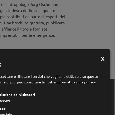
o, e l’antropologo Jörg Oschmann
ingua tedesca dedicato a questo
la contributi da parte di esperti del
e. Una brochure gratuita, pubblicata
 affianca il libro e fornisce
omprensibili per le emergenze.
E
cettare o rifiutare i servizi che vogliamo utilizzare su questo
rne di più, può consultare la nostra
informativa sulla privacy
.

Links
tistiche dei visitatori
Home
servizi
Chi siamo
Impressum
ppe
Privacy Policy
servizio