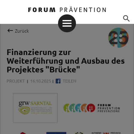


Zurück
Finanzierung zur
Weiterführung und Ausbau des
Projektes "Brücke"
PROJEKT
16.10.2025
TEILEN