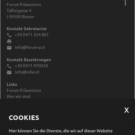

Forum Prävention
Talfergasse 4
I-39100
Bozen
Kontakt Sekretariat
+39 0471 324 801


info@forum-p.it

Kontakt Essstörungen
+39 0471 970039

info@infes.it

Links
Forum Prävention
Wer wir sind
Impressum
Datenschutzerklärung
Cookieeinstellungen ändern
COOKIES
Newsletter Anmeldung
Hier können Sie die Dienste, die wir auf dieser Website