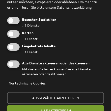
nutzen möchten, akzeptieren oder ablehnen.
Um mehr zu
erfahren, lesen Sie bitte unsere
Datenschutzerklärung
Besucher-Statistiken
↓
2
Dienste
Karten
↓
1
Dienst
Eingebettete Inhalte
↓
1
Dienst
Ich habe die
Datenschutzbestimmungen
gelesen und
Alle Dienste aktivieren oder deaktivieren
erkenne diese ausdrücklich an.
Mit diesem Schalter können Sie alle Dienste
aktivieren oder deaktivieren.
Nur technische Cookies
© 2026
Forum Prävention
MwSt.-Nr.: 02267890214 - Steuernummer 94074740211
AUSGEWÄHLTE AKZEPTIEREN
Stiftung Forum Prävention KDS
ALLE AKZEPTIEREN