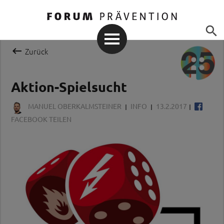


Zurück
Aktion-Spielsucht
MANUEL OBERKALMSTEINER
INFO
13.2.2017
FACEBOOK TEILEN