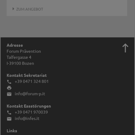
ZUM ANGEBOT

Adresse
Forum Prävention
Talfergasse 4
I-39100
Bozen
Kontakt Sekretariat
+39 0471 324 801


info@forum-p.it

Kontakt Essstörungen
+39 0471 970039

info@infes.it

Links