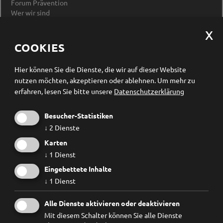
Forum Prävention
Wer wir sind
Impressum
Datenschutzerklärung
Cookieeinstellungen ändern
COOKIES
Newsletter Anmeldung
Hier können Sie die Dienste, die wir auf dieser Website
nutzen möchten, akzeptieren oder ablehnen.
Um mehr zu
erfahren, lesen Sie bitte unsere
Datenschutzerklärung
Besucher-Statistiken
↓
2
Dienste
Karten
↓
1
Dienst
Eingebettete Inhalte
↓
1
Dienst
Ich habe die
Datenschutzbestimmungen
gelesen und
Alle Dienste aktivieren oder deaktivieren
erkenne diese ausdrücklich an.
Mit diesem Schalter können Sie alle Dienste