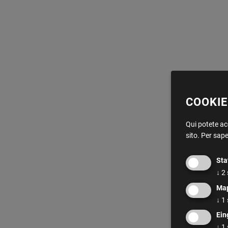
COOKIE
Qui potete acc
sito.
Per sape
Sta
↓
2
Ma
↓
1
Ein
↓
1